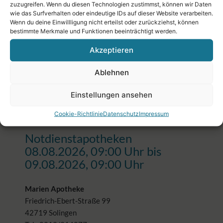
Die Notdienste werden als 24-Stundendienste immer von 9.00
zuzugreifen. Wenn du diesen Technologien zustimmst, können wir Daten
Uhr des Anfangstages bis 9.00 Uhr des Folgetages geleistet.
wie das Surfverhalten oder eindeutige IDs auf dieser Website verarbeiten.
Wenn du deine Einwillligung nicht erteilst oder zurückziehst, können
Angezeigt werden die nächsten 4 Notdienstapotheken
bestimmte Merkmale und Funktionen beeinträchtigt werden.
aufsteigend sortiert nach Entfernung (Luftlinie) bezogen auf
42659 Solingen. Da sich Apothekennotdienste kurzfristig
Akzeptieren
ändern können, sind die hier dargestellten Informationen
unverbindlich, wir können keine Haftung für die Richtigkeit
Ablehnen
der Angaben übernehmen. Um sicher zu gehen, sollten Sie
angegebene Apotheken vor dem Besuch telefonisch
Einstellungen ansehen
kontaktieren.
Cookie-Richtlinie
Datenschutz
Impressum